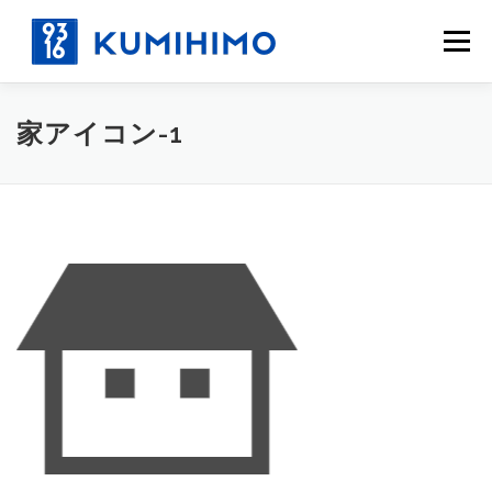
コ
ン
メニュー
テ
ン
ツ
へ
家アイコン-1
ス
キ
ッ
プ