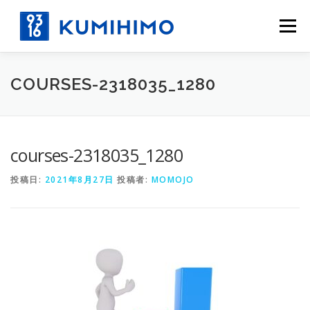
コ
ン
メニュー
テ
ン
ツ
へ
COURSES-2318035_1280
ス
キ
ッ
プ
courses-2318035_1280
投稿日:
2021年8月27日
投稿者:
MOMOJO