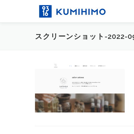
コ
ン
テ
ン
ツ
スクリーンショット-2022-09-2
へ
ス
キ
ッ
プ