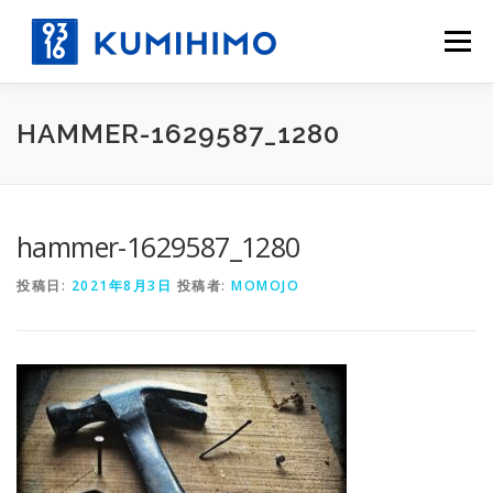
コ
ン
メニュー
テ
ン
ツ
へ
HAMMER-1629587_1280
ス
キ
ッ
プ
hammer-1629587_1280
投稿日:
2021年8月3日
投稿者:
MOMOJO