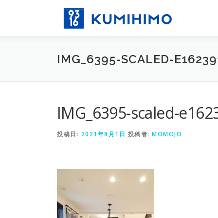
コ
ン
テ
ン
ツ
IMG_6395-SCALED-E16239
へ
ス
キ
ッ
プ
IMG_6395-scaled-e162
投稿日:
2021年8月1日
投稿者:
MOMOJO