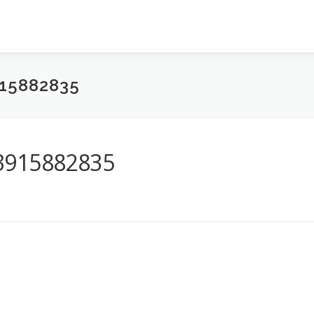
15882835
3915882835