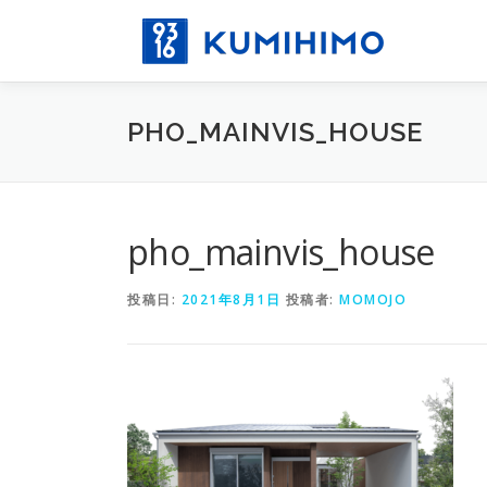
コ
ン
テ
ン
ツ
PHO_MAINVIS_HOUSE
へ
ス
キ
ッ
プ
pho_mainvis_house
投稿日:
2021年8月1日
投稿者:
MOMOJO